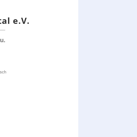
al e.V.
__
u.
isch