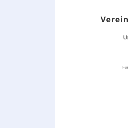
Verein
______________________
U
Für